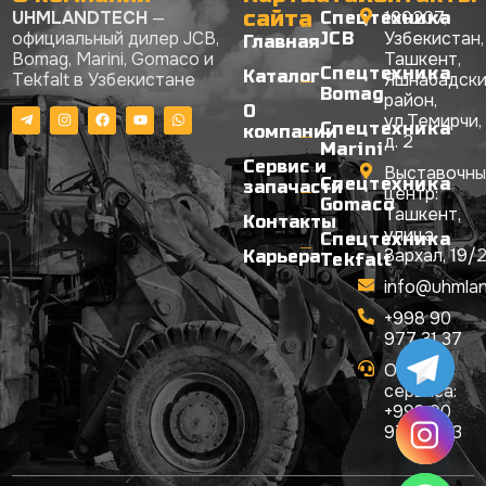
сайта
UHMLANDTECH
—
100207,
Спецтехника
официальный дилер JCB,
Узбекистан,
JCB
Главная
Bomag, Marini, Gomaco и
Ташкент,
Спецтехника
Каталог
Tekfalt в Узбекистане
Яшнабадск
Bomag
район,
О
ул.Темирчи,
Спецтехника
компании
д. 2
Marini
Сервис и
Выставочны
Спецтехника
запачасти
центр:
Gomaco
Ташкент,
Контакты
улица
Спецтехника
Зархал, 19/
Карьера
Tekfalt
info@uhmlan
+998 90
977 31 37
Отдел
сервиса:
+998 90
977 31 73