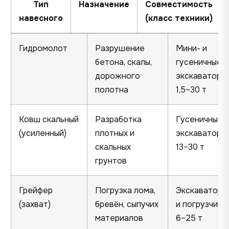
Тип
Назначение
Совместимость
навесного
(класс техники)
Гидромолот
Разрушение
Мини- и
бетона, скалы,
гусеничные
дорожного
экскаваторы
полотна
1,5–30 т
Ковш скальный
Разработка
Гусеничные
(усиленный)
плотных и
экскаваторы
скальных
13–30 т
грунтов
Грейфер
Погрузка лома,
Экскаваторы
(захват)
бревён, сыпучих
и погрузчики
материалов
6–25 т