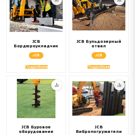
JCB
JCB Бульдозерный
Бордюроукладчик
отвал
JCB
JCB
Подробнее
Подробнее
JCB Буровое
JCB
оборудование
Вибропогружатели