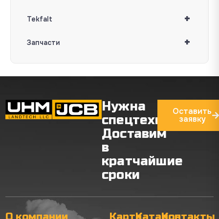
+
Tekfalt
+
Запчасти
Нужна
Оставить
спецтехника?
заявку
Доставим
в
кратчайшие
сроки
О компании
Карта
Каталог
Контакты