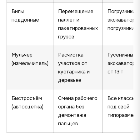
Вилы
Перемещение
Погрузчики,
поддонные
паллет и
экскаваторы
пакетированных
погрузчики
грузов
Мульчер
Расчистка
Гусеничные
(измельчитель)
участков от
экскаваторы
кустарника и
от 13 т
деревьев
Быстросъём
Смена рабочего
Все классы
(автосцепка)
органа без
под свой
демонтажа
типоразмер
пальцев