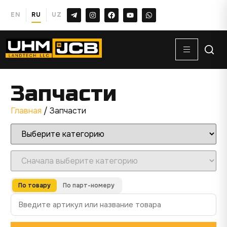
EN
RU
UZ
Запчасти
Главная
/ Запчасти
По товару
По парт-номеру