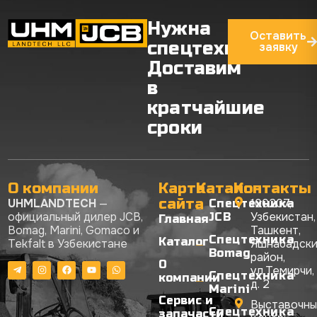
Нужна
Оставить
спецтехника?
заявку
Доставим
в
кратчайшие
сроки
О компании
Карта
Каталог
Контакты
сайта
UHMLANDTECH
—
100207,
Спецтехника
официальный дилер JCB,
Узбекистан,
JCB
Главная
Bomag, Marini, Gomaco и
Ташкент,
Спецтехника
Каталог
Tekfalt в Узбекистане
Яшнабадск
Bomag
район,
О
ул.Темирчи,
Спецтехника
компании
д. 2
Marini
Сервис и
Выставочны
Спецтехника
запачасти