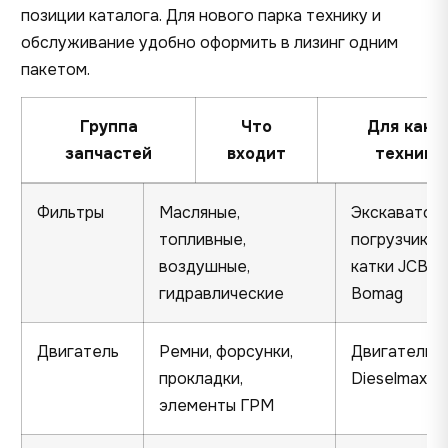
позиции каталога. Для нового парка технику и
обслуживание удобно оформить в
лизинг
одним
пакетом.
Группа
Что
Для како
запчастей
входит
техники
Фильтры
Масляные,
Экскаваторы
топливные,
погрузчики,
воздушные,
катки JCB /
гидравлические
Bomag
Двигатель
Ремни, форсунки,
Двигатели 
прокладки,
Dieselmax
элементы ГРМ