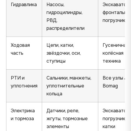
Гидравлика
Насосы,
Экскаваторы
гидроцилиндры,
фронтальны
РВД,
погрузчики
распределители
Ходовая
Цепи, катки,
Гусеничная 
часть
звёздочки, оси,
колёсная
ступицы
техника
РТИ и
Сальники, манжеты,
Все узлы JC
уплотнения
уплотнительные
Bomag
кольца
Электрика
Датчики, реле,
Экскаватор
и тормоза
жгуты, тормозные
погрузчики,
элементы
катки