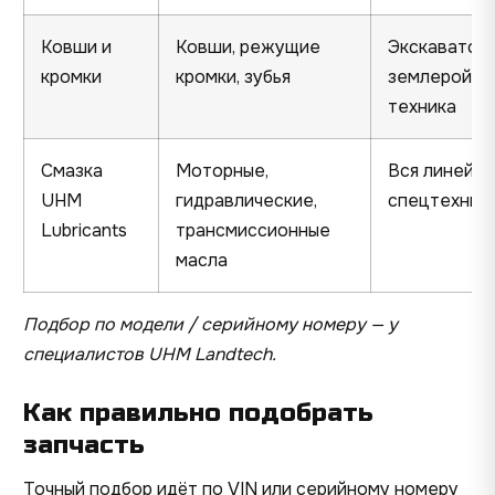
Ковши и
Ковши, режущие
Экскаваторы
кромки
кромки, зубья
землеройна
техника
Смазка
Моторные,
Вся линейка
UHM
гидравлические,
спецтехник
Lubricants
трансмиссионные
масла
Подбор по модели / серийному номеру — у
специалистов UHM Landtech.
Как правильно подобрать
запчасть
Точный подбор идёт по VIN или серийному номеру